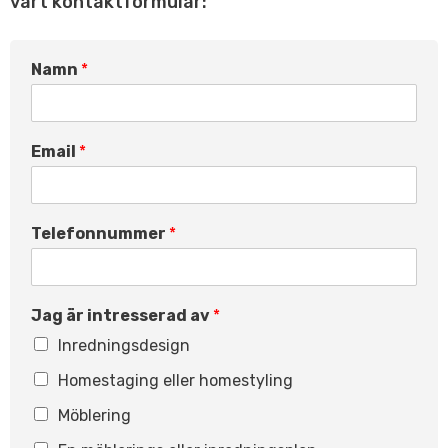
vårt kontaktformulär:
Namn
*
Email
*
Telefonnummer
*
Jag är intresserad av
*
Inredningsdesign
Homestaging eller homestyling
Möblering