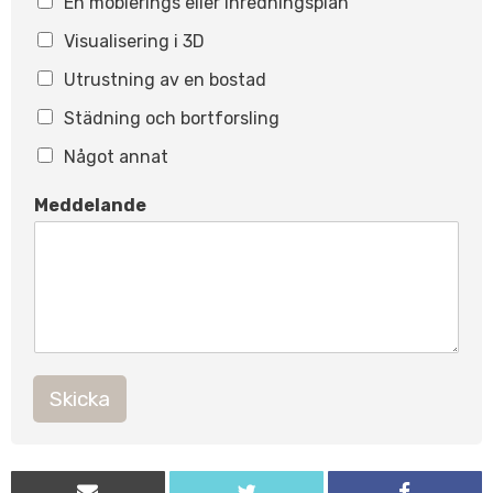
En möblerings eller inredningsplan
Visualisering i 3D
Utrustning av en bostad
Städning och bortforsling
Något annat
N
Meddelande
a
m
n
*
N
a
m
n
Skicka